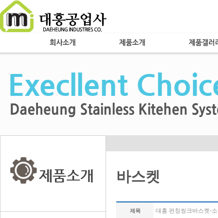
바스켓
대흥 펀칭씽크바스켓-소
제목