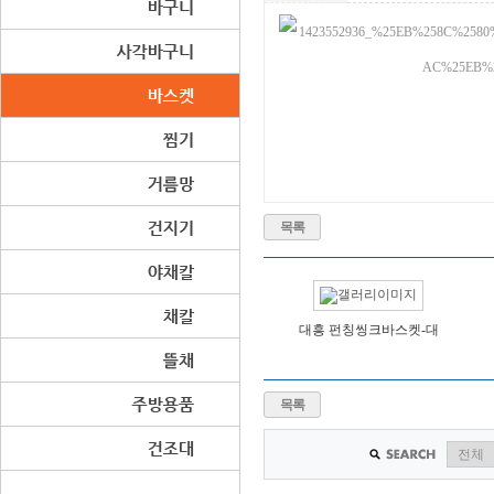
목록
대흥 펀칭씽크바스켓-대
목록